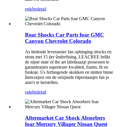
enkête
detail
Rear Shocks Car Parts foar GMC
Canyon Chevrolet Colorado
As liedende leveransier fan ophinging shocks en
struts mei 15 jier ûnderfining, LEACREE brûkt
de nijste state of the art fabrikaazje prosessen te
garandearjen superieure kwaliteit, foarm, fit en
funksje. Us ferfangende skokken en stutten binne
ûntworpen om de orizjinele ritprestaasjes fan jo
auto's te herstellen.
enkête
detail
Aftermarket Car Shock Absorbers
foar Mercury Villager Nissan Quest