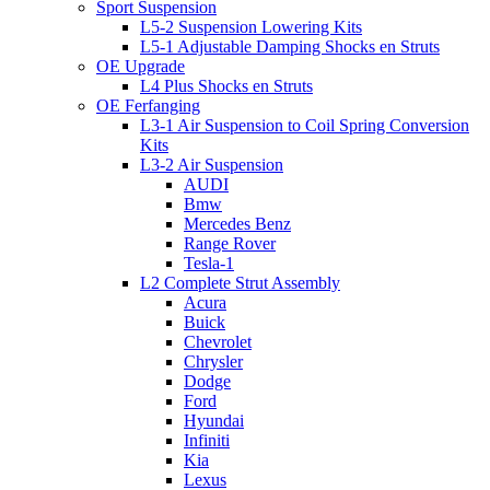
Sport Suspension
L5-2 Suspension Lowering Kits
L5-1 Adjustable Damping Shocks en Struts
OE Upgrade
L4 Plus Shocks en Struts
OE Ferfanging
L3-1 Air Suspension to Coil Spring Conversion
Kits
L3-2 Air Suspension
AUDI
Bmw
Mercedes Benz
Range Rover
Tesla-1
L2 Complete Strut Assembly
Acura
Buick
Chevrolet
Chrysler
Dodge
Ford
Hyundai
Infiniti
Kia
Lexus