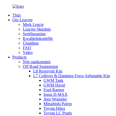
Thús
Oer Leacree
Merk Leacre
Leacree Skiednis
Sertifisearring
Kwaliteitskontrôle
Útstalling
FAQ
Video
Products
Nije oankomsten
Off Road Suspension
L8 Reservoir Kits
L7 Coilover & Damping Force Adjustable Kits
GWM Tank
GWM Haval
Ford Ranger
Isuzu D-MAX
Jeep Wrangler
Mitsubishi Pajero
Toyota Hilux
Toyota LC Prado