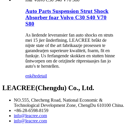
Auto Parts Suspension Strut Shock
Absorber foar Volvo C30 S40 V70
S80
As liedende leveransier fan auto shocks en struts
mei 15 jier ûnderfining, LEACREE brûkt de
nijste state of the art fabrikaazje prosessen te
garandearjen superieure kwaliteit, foarm, fit en
funksje. Us ferfangende skokken en stutten binne
ûntworpen om de orizjinele ritprestaasjes fan jo
auto's te herstellen.
enkête
detail
LEACREE(Chengdu) Co., Ltd.
NO.555, Checheng Road, National Economic &
Technological Development Zone, ChengDu 610100 China.
+86-28-6598-8159
info@leacree.com
info@leacree.com