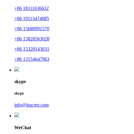
+86 18111636632
+86 19113474085
+86 15680991570
+86 15828563028
+86 15328143031
+86 13154647963
skype
skype
info@leacree.com
WeChat