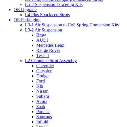
L5-2 Suspension Lowering Kits
OE Upgrade
L4 Plus Shocks en Struts
OE Ferfanging
L3-1 Air Suspension to Coil Spring Conversion Kits
L3-2 Air Suspension
Bmw
AUDI
Mercedes Benz
Range Rover
Tesla-1
L2 Complete Strut Assembly
Chevrolet
Chrysler
Dodge
Ford
Kia
Nissan
Subaru
Acura
Saab
Pontiac
Saturnus
Infiniti
Lexus