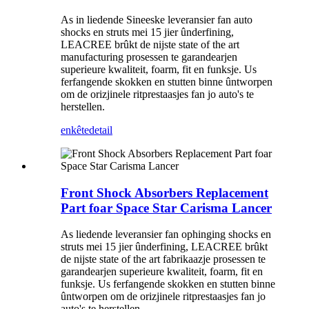
As in liedende Sineeske leveransier fan auto
shocks en struts mei 15 jier ûnderfining,
LEACREE brûkt de nijste state of the art
manufacturing prosessen te garandearjen
superieure kwaliteit, foarm, fit en funksje. Us
ferfangende skokken en stutten binne ûntworpen
om de orizjinele ritprestaasjes fan jo auto's te
herstellen.
enkête
detail
Front Shock Absorbers Replacement
Part foar Space Star Carisma Lancer
As liedende leveransier fan ophinging shocks en
struts mei 15 jier ûnderfining, LEACREE brûkt
de nijste state of the art fabrikaazje prosessen te
garandearjen superieure kwaliteit, foarm, fit en
funksje. Us ferfangende skokken en stutten binne
ûntworpen om de orizjinele ritprestaasjes fan jo
auto's te herstellen.