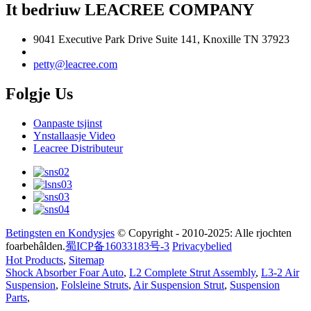
It bedriuw LEACREE COMPANY
9041 Executive Park Drive Suite 141, Knoxille TN 37923
petty@leacree.com
Folgje Us
Oanpaste tsjinst
Ynstallaasje Video
Leacree Distributeur
Betingsten en Kondysjes
© Copyright - 2010-2025: Alle rjochten
foarbehâlden.
蜀ICP备16033183号-3
Privacybelied
Hot Products
,
Sitemap
Shock Absorber Foar Auto
,
L2 Complete Strut Assembly
,
L3-2 Air
Suspension
,
Folsleine Struts
,
Air Suspension Strut
,
Suspension
Parts
,