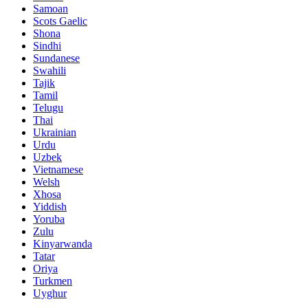
Samoan
Scots Gaelic
Shona
Sindhi
Sundanese
Swahili
Tajik
Tamil
Telugu
Thai
Ukrainian
Urdu
Uzbek
Vietnamese
Welsh
Xhosa
Yiddish
Yoruba
Zulu
Kinyarwanda
Tatar
Oriya
Turkmen
Uyghur