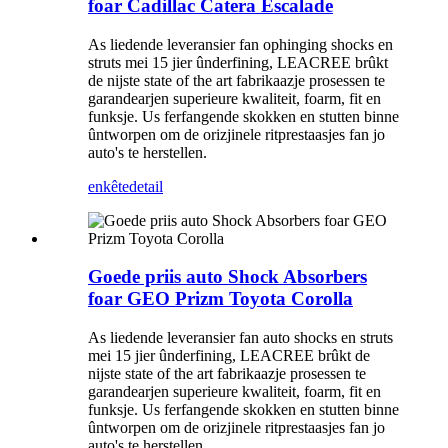
foar Cadillac Catera Escalade
As liedende leveransier fan ophinging shocks en
struts mei 15 jier ûnderfining, LEACREE brûkt
de nijste state of the art fabrikaazje prosessen te
garandearjen superieure kwaliteit, foarm, fit en
funksje. Us ferfangende skokken en stutten binne
ûntworpen om de orizjinele ritprestaasjes fan jo
auto's te herstellen.
enkête
detail
Goede priis auto Shock Absorbers
foar GEO Prizm Toyota Corolla
As liedende leveransier fan auto shocks en struts
mei 15 jier ûnderfining, LEACREE brûkt de
nijste state of the art fabrikaazje prosessen te
garandearjen superieure kwaliteit, foarm, fit en
funksje. Us ferfangende skokken en stutten binne
ûntworpen om de orizjinele ritprestaasjes fan jo
auto's te herstellen.