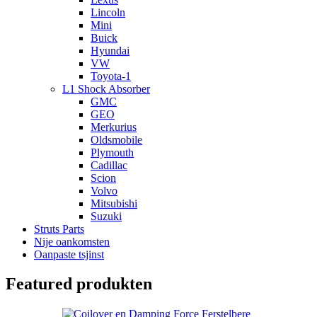
Lincoln
Mini
Buick
Hyundai
VW
Toyota-1
L1 Shock Absorber
GMC
GEO
Merkurius
Oldsmobile
Plymouth
Cadillac
Scion
Volvo
Mitsubishi
Suzuki
Struts Parts
Nije oankomsten
Oanpaste tsjinst
Featured produkten