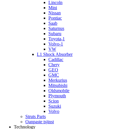
Lincoln
Mini
Nissan
Pontiac
Saab
Saturnus
Subaru
Toyota-1
Volvo-1
VW
L1 Shock Absorber
Cadillac
Chery
GEO
GMC
Merkurius
Mitsubishi
Oldsmobile
Plymouth
Scion
Suzuki
Volvo
Struts Parts
Oanpaste tsjinst
Technology