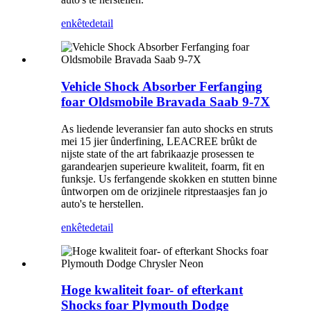
enkête
detail
Vehicle Shock Absorber Ferfanging
foar Oldsmobile Bravada Saab 9-7X
As liedende leveransier fan auto shocks en struts
mei 15 jier ûnderfining, LEACREE brûkt de
nijste state of the art fabrikaazje prosessen te
garandearjen superieure kwaliteit, foarm, fit en
funksje. Us ferfangende skokken en stutten binne
ûntworpen om de orizjinele ritprestaasjes fan jo
auto's te herstellen.
enkête
detail
Hoge kwaliteit foar- of efterkant
Shocks foar Plymouth Dodge