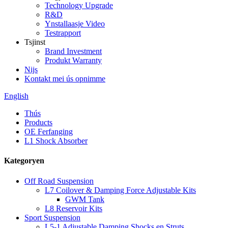
Technology Upgrade
R&D
Ynstallaasje Video
Testrapport
Tsjinst
Brand Investment
Produkt Warranty
Nijs
Kontakt mei ús opnimme
English
Thús
Products
OE Ferfanging
L1 Shock Absorber
Kategoryen
Off Road Suspension
L7 Coilover & Damping Force Adjustable Kits
GWM Tank
L8 Reservoir Kits
Sport Suspension
L5-1 Adjustable Damping Shocks en Struts