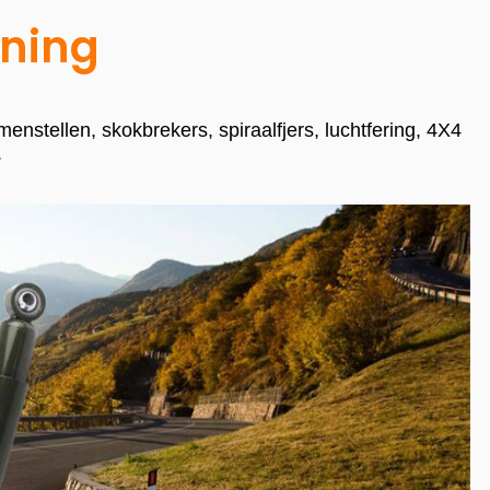
ining
nstellen, skokbrekers, spiraalfjers, luchtfering, 4X4
.