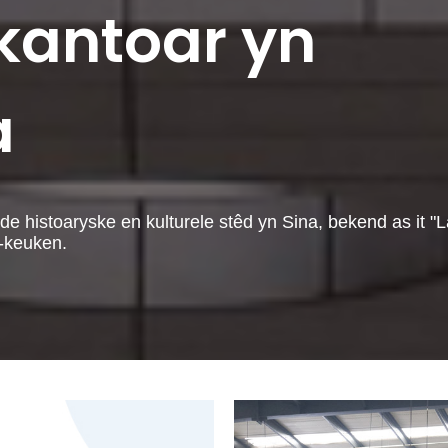
antoar yn
a
histoaryske en kulturele stêd yn Sina, bekend as it "L
-keuken.