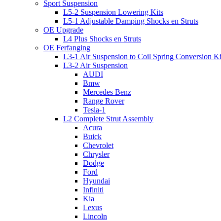
Sport Suspension
L5-2 Suspension Lowering Kits
L5-1 Adjustable Damping Shocks en Struts
OE Upgrade
L4 Plus Shocks en Struts
OE Ferfanging
L3-1 Air Suspension to Coil Spring Conversion Ki
L3-2 Air Suspension
AUDI
Bmw
Mercedes Benz
Range Rover
Tesla-1
L2 Complete Strut Assembly
Acura
Buick
Chevrolet
Chrysler
Dodge
Ford
Hyundai
Infiniti
Kia
Lexus
Lincoln