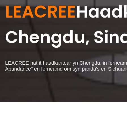
LEACREE
Haadk
Chengdu, Sin
LEACREE hat it haadkantoar yn Chengdu, in ferneamde 
Abundance" en ferneamd om syn panda's en Sichuan