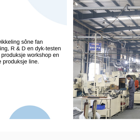
kkeling sône fan
ng, R & D en dyk-testen
m produksje workshop en
 produksje line.