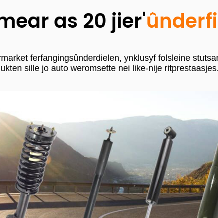
mear as 20 jier'
ûnderf
rket ferfangingsûnderdielen, ynklusyf folsleine stutsame
ten sille jo auto weromsette nei like-nije ritprestaasjes