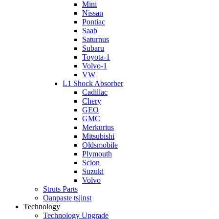
Mini
Nissan
Pontiac
Saab
Saturnus
Subaru
Toyota-1
Volvo-1
VW
L1 Shock Absorber
Cadillac
Chery
GEO
GMC
Merkurius
Mitsubishi
Oldsmobile
Plymouth
Scion
Suzuki
Volvo
Struts Parts
Oanpaste tsjinst
Technology
Technology Upgrade