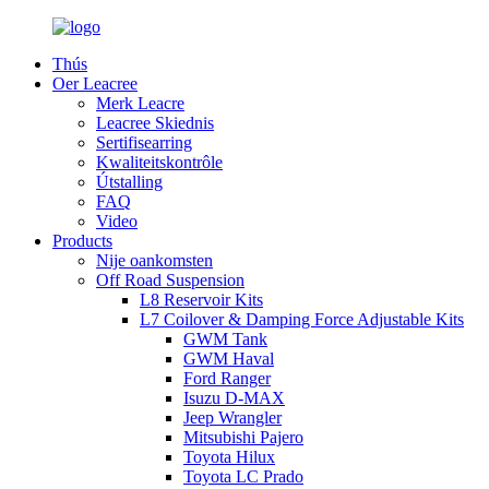
Thús
Oer Leacree
Merk Leacre
Leacree Skiednis
Sertifisearring
Kwaliteitskontrôle
Útstalling
FAQ
Video
Products
Nije oankomsten
Off Road Suspension
L8 Reservoir Kits
L7 Coilover & Damping Force Adjustable Kits
GWM Tank
GWM Haval
Ford Ranger
Isuzu D-MAX
Jeep Wrangler
Mitsubishi Pajero
Toyota Hilux
Toyota LC Prado