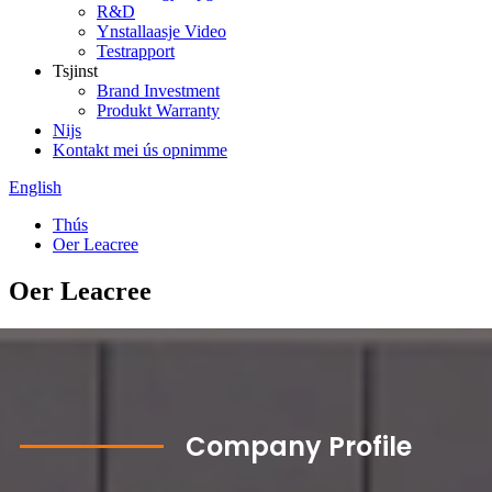
R&D
Ynstallaasje Video
Testrapport
Tsjinst
Brand Investment
Produkt Warranty
Nijs
Kontakt mei ús opnimme
English
Thús
Oer Leacree
Oer Leacree
Company Profile