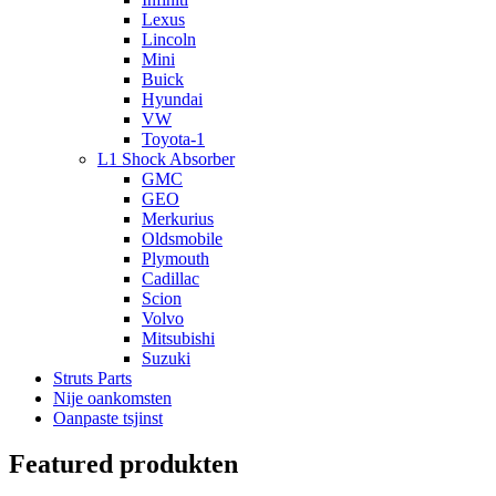
Lexus
Lincoln
Mini
Buick
Hyundai
VW
Toyota-1
L1 Shock Absorber
GMC
GEO
Merkurius
Oldsmobile
Plymouth
Cadillac
Scion
Volvo
Mitsubishi
Suzuki
Struts Parts
Nije oankomsten
Oanpaste tsjinst
Featured produkten