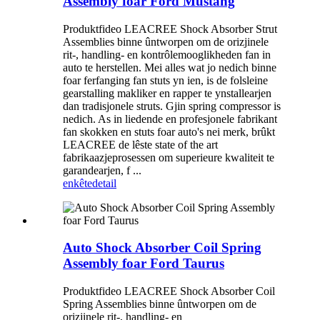
Assembly foar Ford Mustang
Produktfideo LEACREE Shock Absorber Strut
Assemblies binne ûntworpen om de orizjinele
rit-, handling- en kontrôlemooglikheden fan in
auto te herstellen. Mei alles wat jo nedich binne
foar ferfanging fan stuts yn ien, is de folsleine
gearstalling makliker en rapper te ynstallearjen
dan tradisjonele struts. Gjin spring compressor is
nedich. As in liedende en profesjonele fabrikant
fan skokken en stuts foar auto's nei merk, brûkt
LEACREE de lêste state of the art
fabrikaazjeprosessen om superieure kwaliteit te
garandearjen, f ...
enkête
detail
Auto Shock Absorber Coil Spring
Assembly foar Ford Taurus
Produktfideo LEACREE Shock Absorber Coil
Spring Assemblies binne ûntworpen om de
orizjinele rit-, handling- en