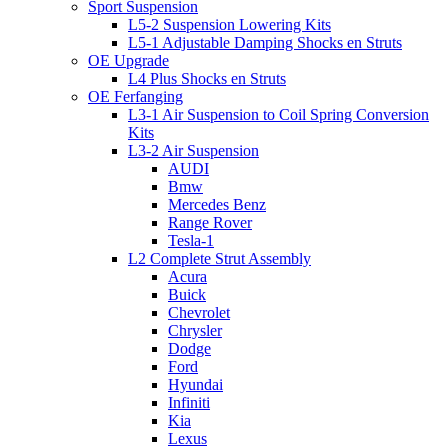
Sport Suspension
L5-2 Suspension Lowering Kits
L5-1 Adjustable Damping Shocks en Struts
OE Upgrade
L4 Plus Shocks en Struts
OE Ferfanging
L3-1 Air Suspension to Coil Spring Conversion
Kits
L3-2 Air Suspension
AUDI
Bmw
Mercedes Benz
Range Rover
Tesla-1
L2 Complete Strut Assembly
Acura
Buick
Chevrolet
Chrysler
Dodge
Ford
Hyundai
Infiniti
Kia
Lexus