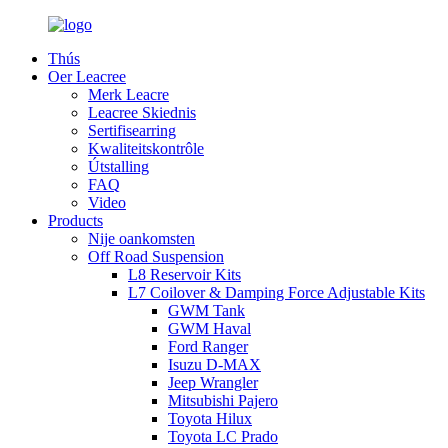
Thús
Oer Leacree
Merk Leacre
Leacree Skiednis
Sertifisearring
Kwaliteitskontrôle
Útstalling
FAQ
Video
Products
Nije oankomsten
Off Road Suspension
L8 Reservoir Kits
L7 Coilover & Damping Force Adjustable Kits
GWM Tank
GWM Haval
Ford Ranger
Isuzu D-MAX
Jeep Wrangler
Mitsubishi Pajero
Toyota Hilux
Toyota LC Prado