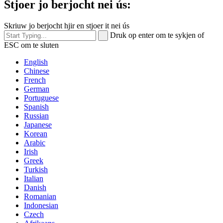
Stjoer jo berjocht nei ús:
Skriuw jo berjocht hjir en stjoer it nei ús
Druk op enter om te sykjen of
ESC om te sluten
English
Chinese
French
German
Portuguese
Spanish
Russian
Japanese
Korean
Arabic
Irish
Greek
Turkish
Italian
Danish
Romanian
Indonesian
Czech