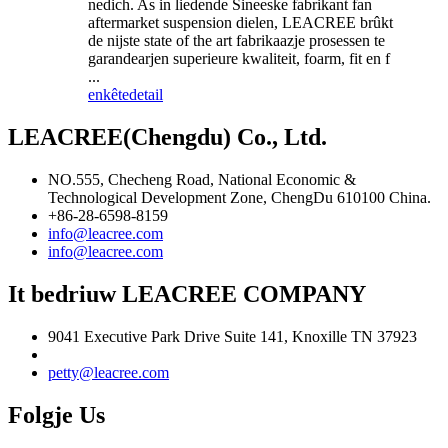
nedich. As in liedende Sineeske fabrikant fan
aftermarket suspension dielen, LEACREE brûkt
de nijste state of the art fabrikaazje prosessen te
garandearjen superieure kwaliteit, foarm, fit en f
...
enkête
detail
LEACREE(Chengdu) Co., Ltd.
NO.555, Checheng Road, National Economic &
Technological Development Zone, ChengDu 610100 China.
+86-28-6598-8159
info@leacree.com
info@leacree.com
It bedriuw LEACREE COMPANY
9041 Executive Park Drive Suite 141, Knoxille TN 37923
petty@leacree.com
Folgje Us