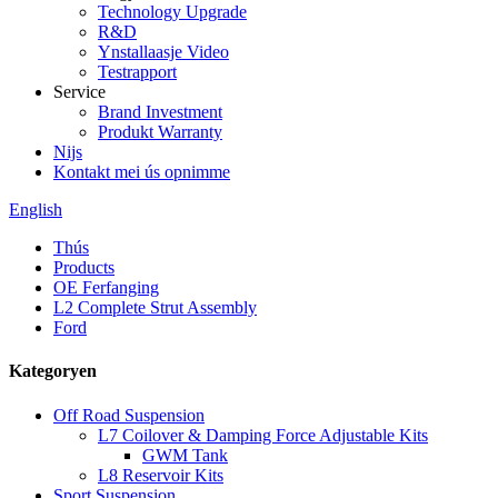
Technology Upgrade
R&D
Ynstallaasje Video
Testrapport
Service
Brand Investment
Produkt Warranty
Nijs
Kontakt mei ús opnimme
English
Thús
Products
OE Ferfanging
L2 Complete Strut Assembly
Ford
Kategoryen
Off Road Suspension
L7 Coilover & Damping Force Adjustable Kits
GWM Tank
L8 Reservoir Kits
Sport Suspension