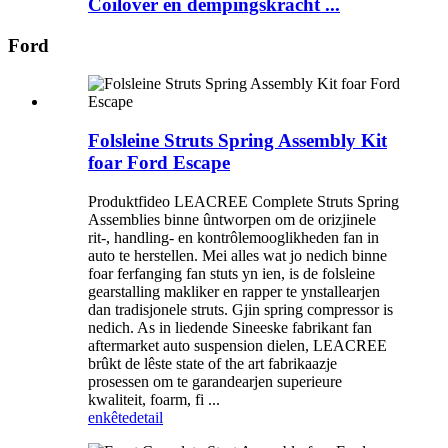
Coilover en dempingskracht ...
Ford
Folsleine Struts Spring Assembly Kit
foar Ford Escape
Produktfideo LEACREE Complete Struts Spring
Assemblies binne ûntworpen om de orizjinele
rit-, handling- en kontrôlemooglikheden fan in
auto te herstellen. Mei alles wat jo nedich binne
foar ferfanging fan stuts yn ien, is de folsleine
gearstalling makliker en rapper te ynstallearjen
dan tradisjonele struts. Gjin spring compressor is
nedich. As in liedende Sineeske fabrikant fan
aftermarket auto suspension dielen, LEACREE
brûkt de lêste state of the art fabrikaazje
prosessen om te garandearjen superieure
kwaliteit, foarm, fi ...
enkête
detail