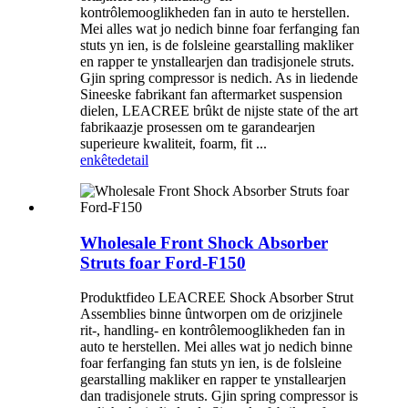
kontrôlemooglikheden fan in auto te herstellen.
Mei alles wat jo nedich binne foar ferfanging fan
stuts yn ien, is de folsleine gearstalling makliker
en rapper te ynstallearjen dan tradisjonele struts.
Gjin spring compressor is nedich. As in liedende
Sineeske fabrikant fan aftermarket suspension
dielen, LEACREE brûkt de nijste state of the art
fabrikaazje prosessen om te garandearjen
superieure kwaliteit, foarm, fit ...
enkête
detail
Wholesale Front Shock Absorber
Struts foar Ford-F150
Produktfideo LEACREE Shock Absorber Strut
Assemblies binne ûntworpen om de orizjinele
rit-, handling- en kontrôlemooglikheden fan in
auto te herstellen. Mei alles wat jo nedich binne
foar ferfanging fan stuts yn ien, is de folsleine
gearstalling makliker en rapper te ynstallearjen
dan tradisjonele struts. Gjin spring compressor is