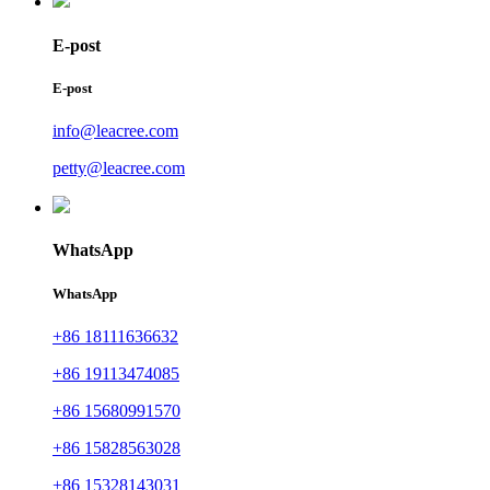
E-post
E-post
info@leacree.com
petty@leacree.com
WhatsApp
WhatsApp
+86 18111636632
+86 19113474085
+86 15680991570
+86 15828563028
+86 15328143031