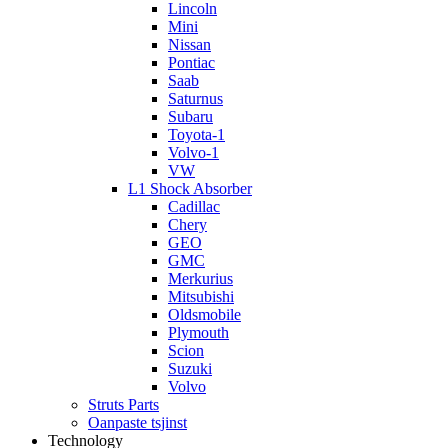
Lincoln
Mini
Nissan
Pontiac
Saab
Saturnus
Subaru
Toyota-1
Volvo-1
VW
L1 Shock Absorber
Cadillac
Chery
GEO
GMC
Merkurius
Mitsubishi
Oldsmobile
Plymouth
Scion
Suzuki
Volvo
Struts Parts
Oanpaste tsjinst
Technology