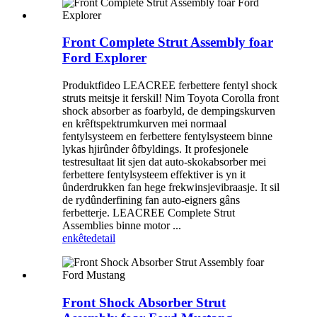
Front Complete Strut Assembly foar
Ford Explorer
Produktfideo LEACREE ferbettere fentyl shock
struts meitsje it ferskil! Nim Toyota Corolla front
shock absorber as foarbyld, de dempingskurven
en krêftspektrumkurven mei normaal
fentylsysteem en ferbettere fentylsysteem binne
lykas hjirûnder ôfbyldings. It profesjonele
testresultaat lit sjen dat auto-skokabsorber mei
ferbettere fentylsysteem effektiver is yn it
ûnderdrukken fan hege frekwinsjevibraasje. It sil
de rydûnderfining fan auto-eigners gâns
ferbetterje. LEACREE Complete Strut
Assemblies binne motor ...
enkête
detail
Front Shock Absorber Strut