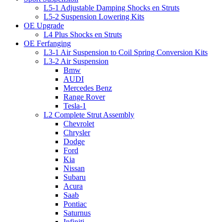
L5-1 Adjustable Damping Shocks en Struts
L5-2 Suspension Lowering Kits
OE Upgrade
L4 Plus Shocks en Struts
OE Ferfanging
L3-1 Air Suspension to Coil Spring Conversion Kits
L3-2 Air Suspension
Bmw
AUDI
Mercedes Benz
Range Rover
Tesla-1
L2 Complete Strut Assembly
Chevrolet
Chrysler
Dodge
Ford
Kia
Nissan
Subaru
Acura
Saab
Pontiac
Saturnus
Infiniti