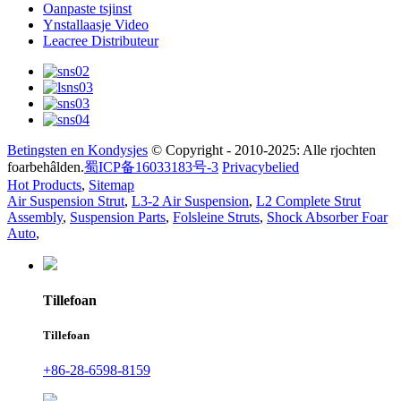
Oanpaste tsjinst
Ynstallaasje Video
Leacree Distributeur
Betingsten en Kondysjes
© Copyright - 2010-2025: Alle rjochten
foarbehâlden.
蜀ICP备16033183号-3
Privacybelied
Hot Products
,
Sitemap
Air Suspension Strut
,
L3-2 Air Suspension
,
L2 Complete Strut
Assembly
,
Suspension Parts
,
Folsleine Struts
,
Shock Absorber Foar
Auto
,
Tillefoan
Tillefoan
+86-28-6598-8159