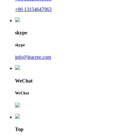
+86 13154647963
skype
skype
info@leacree.com
WeChat
WeChat
Top